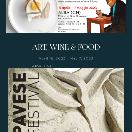
ART, WINE & FOOD
-
April 16, 2023
May 7, 2023
Alba (CN)